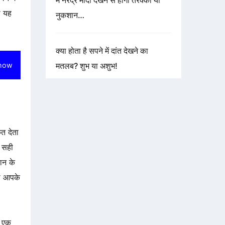
में नरेंद्र मोदी देखने से होगी तरक्की या
ो यह
नुकशान…
क्या होता है सपने में दांत देखने का
how
मतलब? शुभ या अशुभ!
ेत देता
 सही
ान के
ना आपके
र एक