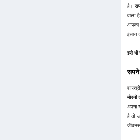
है।
सप
वाला ह
आपका क
इंसान क
इसे भी 
सपने 
शास्त्
मोरनी 
अपना
म
है तो 
जीवनसा