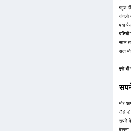
बहुत ही
जंगलो 
पंख फै
पक्षियो
साल तक
सदा मो
इसे भी प
सपने
मोर आप
जैसे क
सपने मे
देखना, 