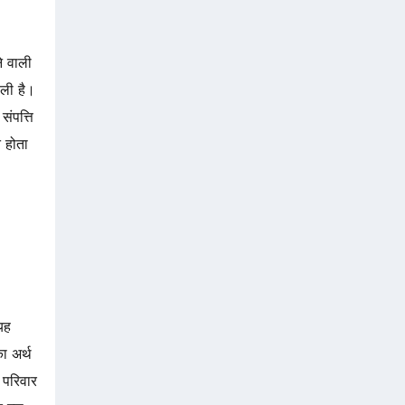
े वाली
ाली है।
ंपत्ति
त होता
यह
 अर्थ
र परिवार