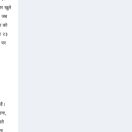
तर खुले
र जब
र को
या २३
र पर
है।
डना,
़ते
ना