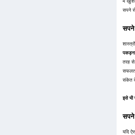
में खु
सपने स
सपने 
शास्त्
पकड़न
तरह से
सफलता
संकेत 
इसे भी 
सपने 
यदि ऐस