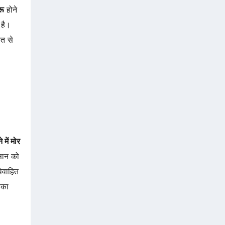
रू
होने
 है।
त से
 में मोर
ंसान को
िवाहित
पका