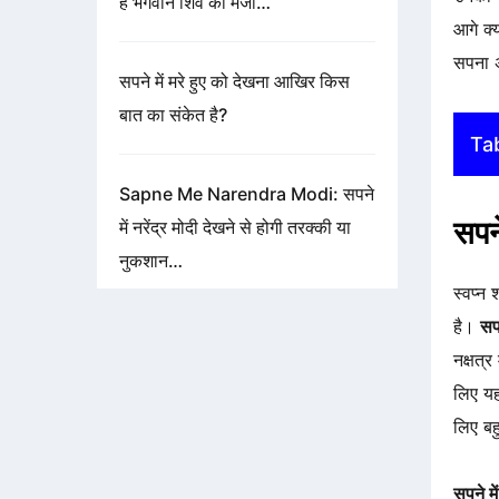
है भगवान शिव की मर्जी…
आगे क्
सपना अ
सपने में मरे हुए को देखना आखिर किस
बात का संकेत है?
Ta
Sapne Me Narendra Modi: सपने
सपन
में नरेंद्र मोदी देखने से होगी तरक्की या
नुकशान…
स्वप्न
है।
सप
नक्षत्
लिए यह
लिए बह
सपने मे