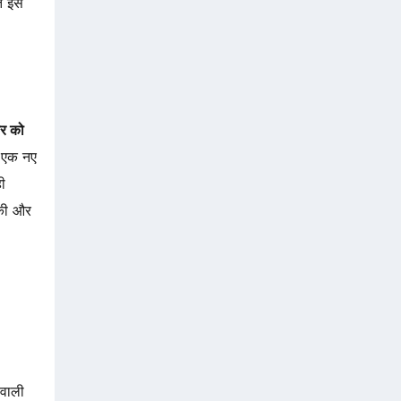
ेत इस
ोर को
न एक नए
ी
की और
 वाली