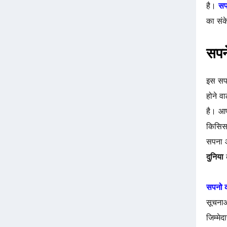
है।
सपन
का संक
सपने
इस सपन
होने व
है। आप
किसिस
सपना 
दुनिया
क
सपनो क
सूचनाओ
जिम्मे