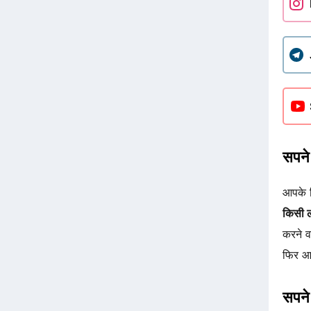
सपने 
आपके ल
किसी ल
करने व
फिर आप
सपने 