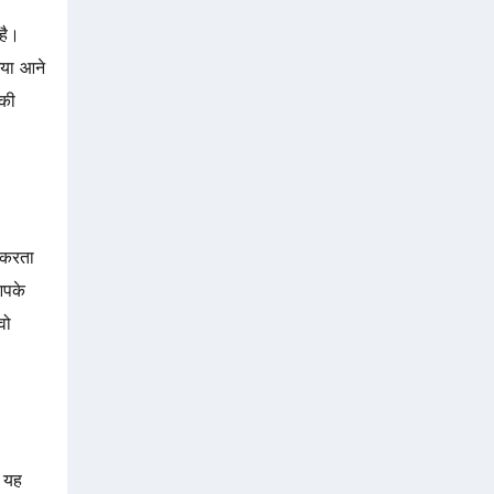
है।
िया आने
की
 करता
आपके
वो
 यह