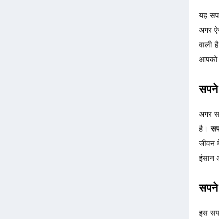
यह सपन
अगर ऐस
वाली 
आपको ज
सपने 
अगर सप
है।
सप
जीवन म
इंसान 
सपने 
इस सप