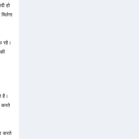
ादी हो
ा मिलेगा
थ रहे।
 की
े है।
 करते
ार करते