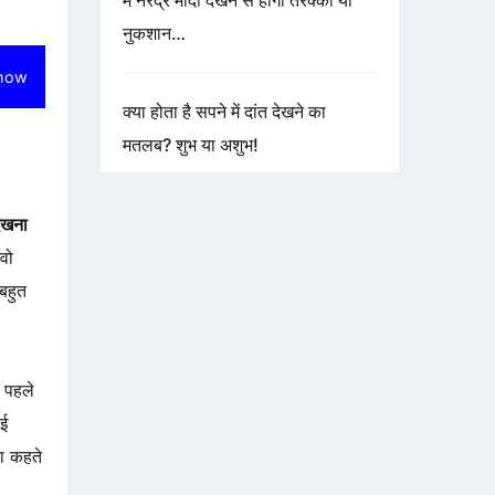
में नरेंद्र मोदी देखने से होगी तरक्की या
नुकशान…
how
क्या होता है सपने में दांत देखने का
मतलब? शुभ या अशुभ!
देखना
वो
बहुत
 पहले
ोई
ना कहते