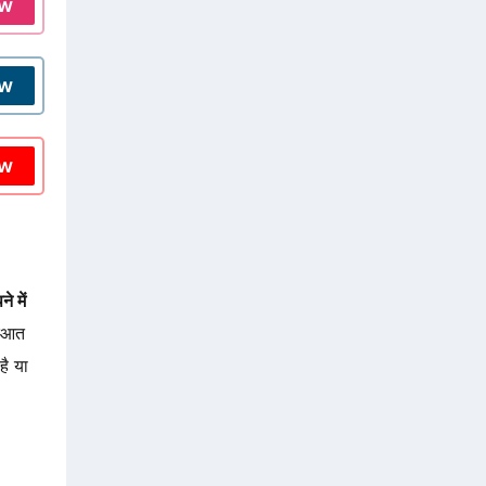
ow
ow
ow
े में
रुआत
है या