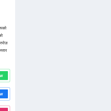
आपको
को
्रपोज़
स्तार
ow
ow