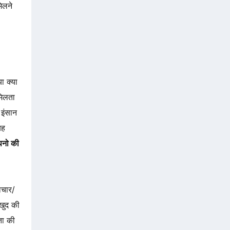
िलने
ा क्या
मिलता
 इंसान
यह
नो की
ाचार/
खुद की
ता की