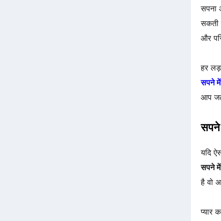
सपना 
सकती 
और परि
हर लड़
सपने मे
आप जल्
सपने 
यदि ऐस
सपने मे
है वो
प्यार 