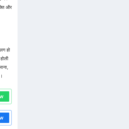
क्ति और
लग हो
 होली
लाना,
ै।
ow
ow