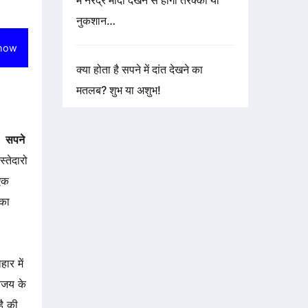
में नरेंद्र मोदी देखने से होगी तरक्की या
नुकशान…
how
क्या होता है सपने में दांत देखने का
मतलब? शुभ या अशुभ!
ै।
सपने
्तेदारो
एक
 का
हार में
विजय के
है की