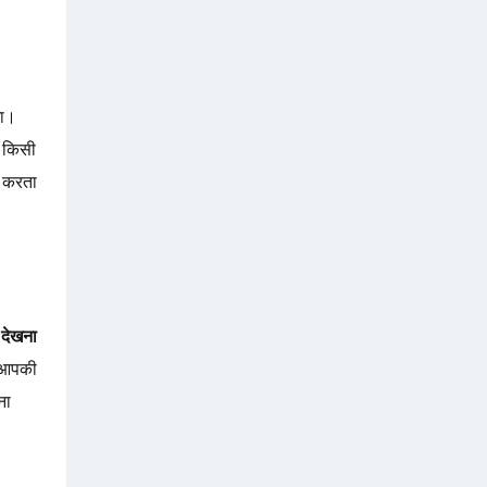
गा।
 किसी
 करता
 देखना
 आपकी
ना