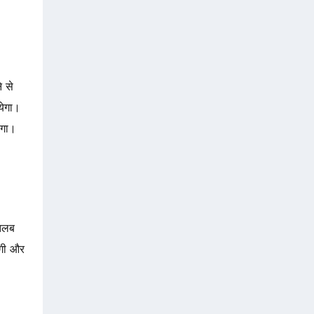
 से
येगा।
ोगा।
तलब
एगी और