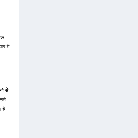
नक
र में
ंगो से
समे
 है