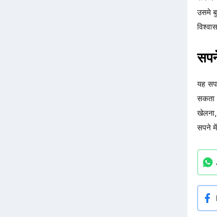
उसमे ब
विश्वा
सपने
यह सप
सकता ह
खेलना,
सपने म