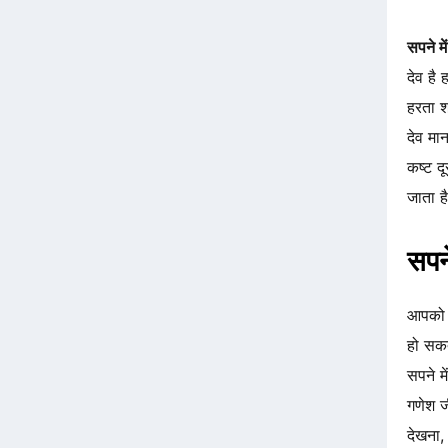
सपने मे
देव है
हरता श
देव मा
कष्ट दू
जाता ह
सपने
आपको 
हो सकत
सपने म
गणेश ज
देखना,