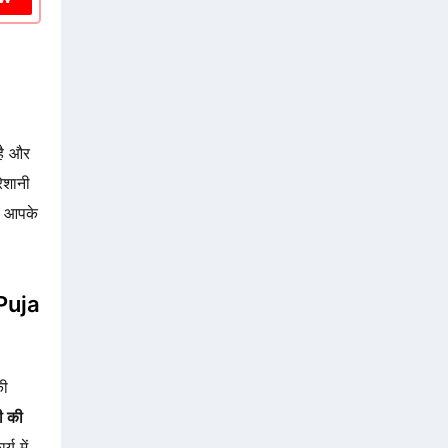
है और
ेशानी
े आपके
 Puja
की
ी की
य में