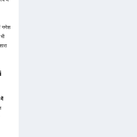
ें गणेश
भी
शारा
i
ें
त