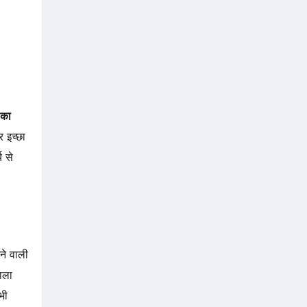
 का
 इच्छा
य से
ने वाली
ाला
भी