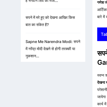
है भगवान शिव की मर्जी…
गणेश ज
आर्टिक
बारे म
सपने में मरे हुए को देखना आखिर किस
बात का संकेत है?
Ta
Sapne Me Narendra Modi: सपने
में नरेंद्र मोदी देखने से होगी तरक्की या
सपन
नुकशान…
Ga
स्वप्न
देखना
परेशान
जायेगा
कार्य 