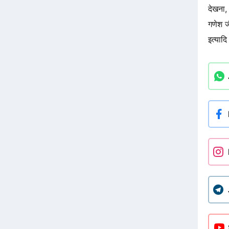
देखना, 
गणेश ज
इत्याद