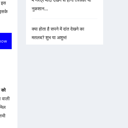
में नरेंद्र मोदी देखने से होगी तरक्की या
। इस
नुकशान…
 इसके
क्या होता है सपने में दांत देखने का
मतलब? शुभ या अशुभ!
how
ी को
े वाली
 मिल
सभी