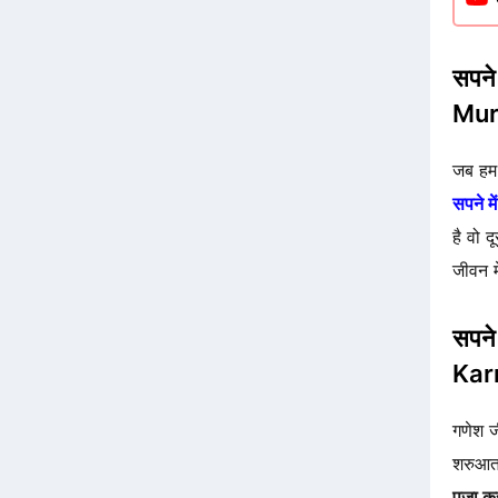
सपने
Mur
जब हम 
सपने मे
है वो 
जीवन म
सपने
Kar
गणेश ज
शरुआत
पूजा 