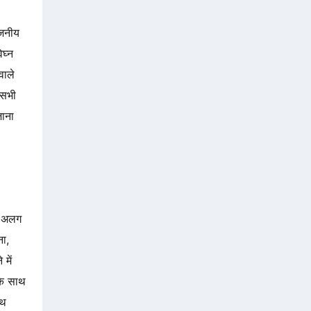
ूजनीय
िघ्न
वाले
 सभी
जाना
ग अलग
ना,
में
 के साथ
ाथ