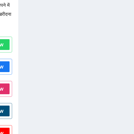
ने में
 खरीदना
ow
ow
ow
ow
ow