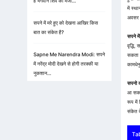
है भगवान शिव की मर्जी…
में स्
अवसर म
सपने में मरे हुए को देखना आखिर किस
बात का संकेत है?
सपने मे
वृद्धि,
Sapne Me Narendra Modi: सपने
सकता ह
में नरेंद्र मोदी देखने से होगी तरक्की या
कामधेन
नुकशान…
सपनो क
आ सकते
रूप मे
संकेत 
Ta