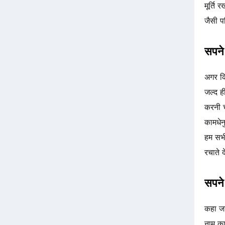
मूर्ति
जैसी प
सपने 
अगर कि
जल्द ह
करनी च
कामधेन
हम सभ
रचाते 
सपने 
कहा जा
नाम का