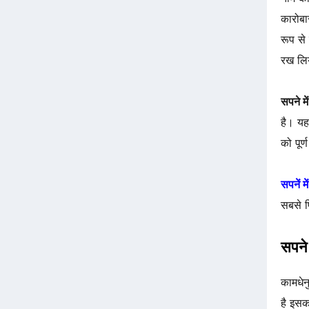
कारोबा
रूप से
रख लि
सपने मे
है। यह
को पूर
सपनें म
सबसे प्
सपने 
कामधेन
है इसक