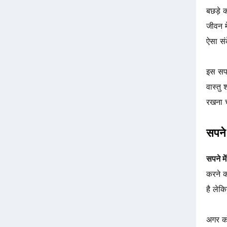
बछड़े 
जीवन म
ऐसा सं
इस सपन
वास्तु 
रखना च
सपने 
सपने मे
करने क
है लेकि
अगर को