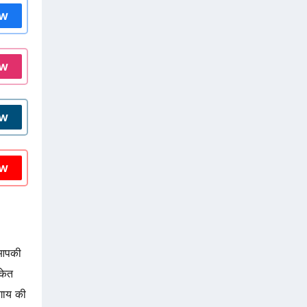
ow
ow
ow
ow
ं आपकी
केत
 गाय की