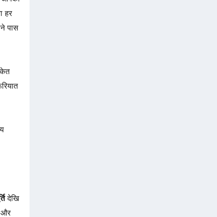
ा हर
पने पास
ंकेत
ूरियात
ाय
ति
देखि
य और