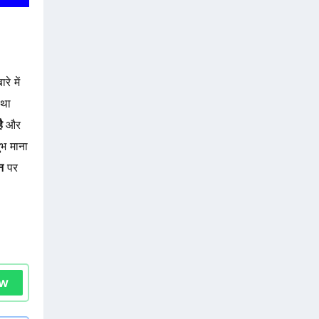
रे में
 था
है
और
ुभ माना
न
पर
ow