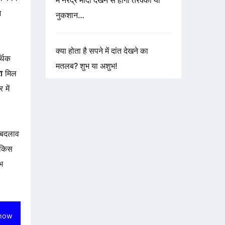
में नरेंद्र मोदी देखने से होगी तरक्की या
भ
नुकशान…
क्या होता है सपने में दांत देखने का
्थिक
मतलब? शुभ या अशुभ!
ा
मिल
 में
े बदलाव
 किस
ुभ
how