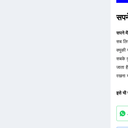
सपने
सपने मे
सब लिख
क्युकी
सबके द
जाता ह
रखना च
इसे भी प