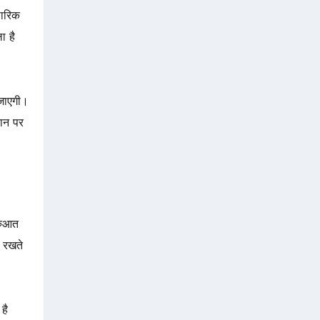
सारिक
ा है
 जाएगी।
थान पर
रुआत
ि रखते
है