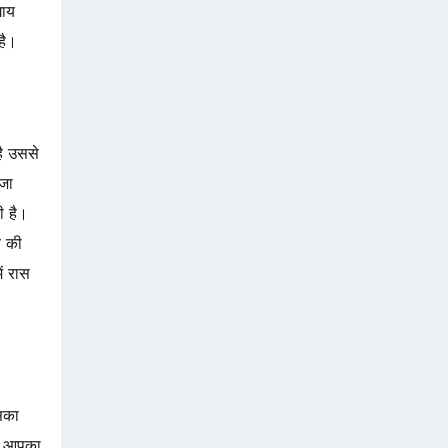
गाय
है।
ै उससे
ूजा
ी है।
ब की
ं रास
सका
गर आपका