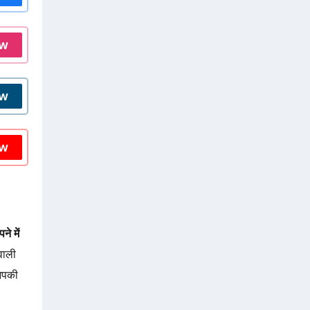
ow
ow
ow
ने में
वाली
आपकी