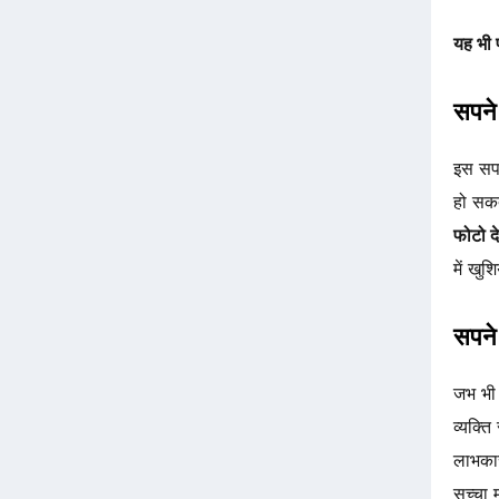
यह भी 
सपने 
इस सप
हो सकत
फोटो 
में खु
सपने 
जभ भी
व्यक्त
लाभकार
सच्चा म