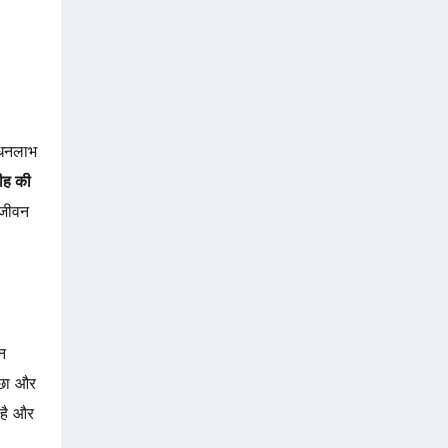
 धनलाभ
सीह की
 जीवन
न
्छा और
है और