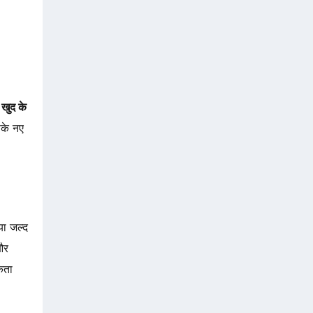
 खुद के
पके नए
या जल्द
और
कता