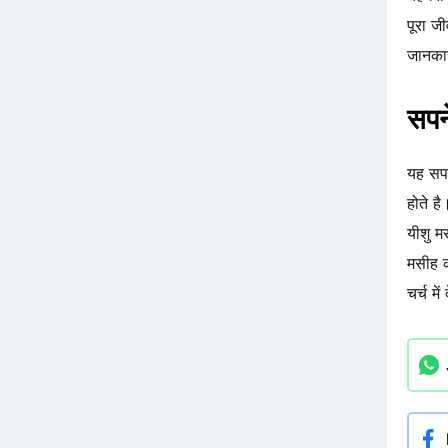
पूरा ज
जानकार
सपने
यह सप
होते ह
यीशु म
मसीह क
चर्च म