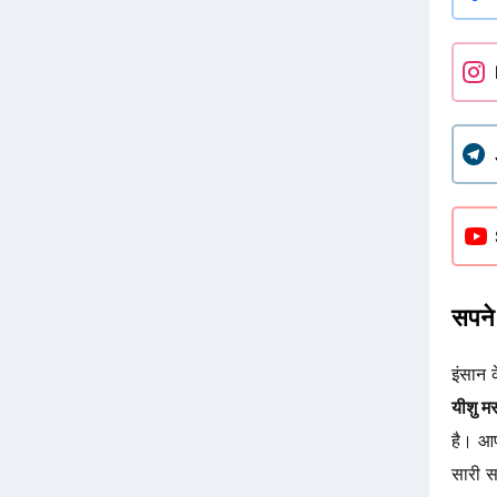
सपने 
इंसान 
यीशु म
है। आ
सारी स