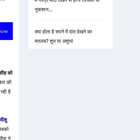
में नरेंद्र मोदी देखने से होगी तरक्की या
नुकशान…
how
क्या होता है सपने में दांत देखने का
मतलब? शुभ या अशुभ!
मसीह को
केत की
रही है
यीशु
 सबको
ीशु ने