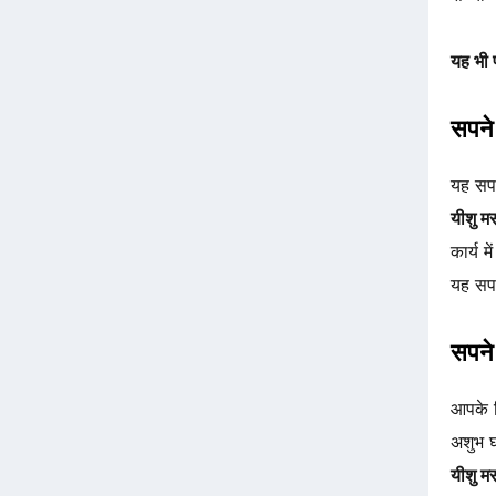
यह भी 
सपने 
यह सपन
यीशु म
कार्य 
यह सपन
सपने 
आपके ल
अशुभ घ
यीशु म