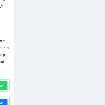
री
ब से
पने में
यीशु
 को
ow
ow